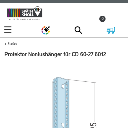
Zum
Zum
Inhalt
Navigationsmenü
0
springen
springen
Zurück
Protektor Noniushänger für CD 60-27 6012