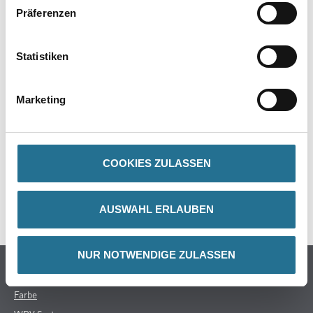
Präferenzen
PRODUKTEIGENSCHAFTEN
Statistiken
Marketing
ZUSATZINFOS
GEFAHRENHINWEISE
COOKIES ZULASSEN
DATENBLÄTTER
SPEZIFIKATIONEN
AUSWAHL ERLAUBEN
NUR NOTWENDIGE ZULASSEN
Online-Shop
Farbe