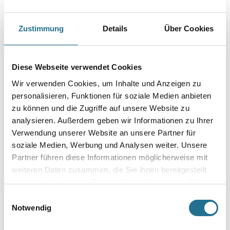
VIELLEICHT GEFÄLLT IHNEN AUCH...
Zustimmung
Details
Über Cookies
Diese Webseite verwendet Cookies
Wir verwenden Cookies, um Inhalte und Anzeigen zu
personalisieren, Funktionen für soziale Medien anbieten
zu können und die Zugriffe auf unsere Website zu
analysieren. Außerdem geben wir Informationen zu Ihrer
Fischer Deckennagel FDN
Fischer Deckennagel FDN
Verwendung unserer Website an unsere Partner für
II 6/5 (1 PCK = 100 STK)
II 6/35 (1 PCK = 100 STK)
#545636
#545637
soziale Medien, Werbung und Analysen weiter. Unsere
1061-000144
1061-000145
Partner führen diese Informationen möglicherweise mit
Bitte einloggen, um Preise zu
Bitte einloggen, um Preise zu
weiteren Daten zusammen, die Sie ihnen bereitgestellt
haben oder die sie im Rahmen Ihrer Nutzung der Dienste
sehen
sehen
gesammelt haben.
Einwilligungsauswahl
Notwendig