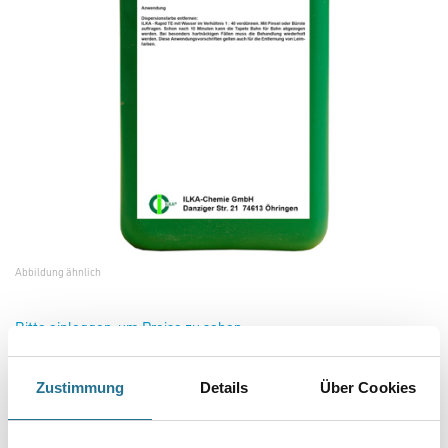
Abbildung ähnlich
Bitte einloggen, um Preise zu sehen
ILKA-Rapid TE 10,0 lt
Zustimmung
Details
Über Cookies
Art-Nr.:
1968-000149
Tapetenentferner und Leimfarbenlöser