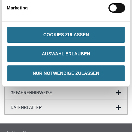
von Wasser. Dadurch Gewährleistung des raschen Auflösens der
alten Leimschicht.
Marketing
Verarbeitungszeit
Nach 10 Minuten kann die Tapete Bahn für Bahn abgezogen
werden. Bei besonders hartnäckigen Fällen muss die Behandlung
COOKIES ZULASSEN
wiederholt
werden.
Achtung
AUSWAHL ERLAUBEN
NUR NOTWENDIGE ZULASSEN
ZUSATZINFOS
GEFAHRENHINWEISE
DATENBLÄTTER