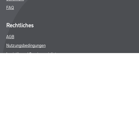
FAQ
Rechtliches
AGB
Nutzungsbedingungen
Logistik- und Servicepreisliste
Impressum
Datenschutz
Integrität
Kontakt
Follow Us
© Copyright CMS Dienstleistungs-Gesellschaft