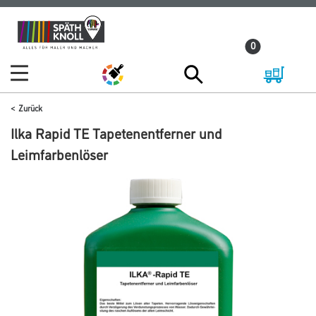
Zum
Zum
Inhalt
Navigationsmenü
0
springen
springen
Zurück
Ilka Rapid TE Tapetenentferner und
Leimfarbenlöser