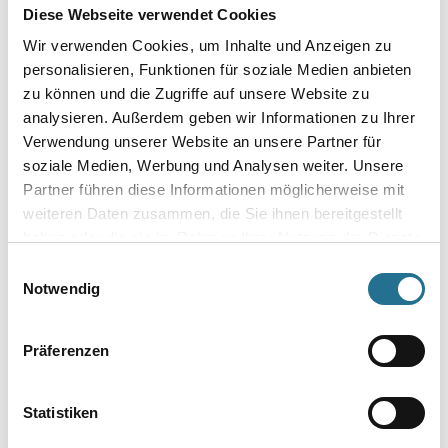
Diese Webseite verwendet Cookies
Gebinde
Wir verwenden Cookies, um Inhalte und Anzeigen zu
personalisieren, Funktionen für soziale Medien anbieten
zu können und die Zugriffe auf unsere Website zu
analysieren. Außerdem geben wir Informationen zu Ihrer
Verwendung unserer Website an unsere Partner für
soziale Medien, Werbung und Analysen weiter. Unsere
Partner führen diese Informationen möglicherweise mit
weiteren Daten zusammen, die Sie ihnen bereitgestellt
haben oder die sie im Rahmen Ihrer Nutzung der Dienste
gesammelt haben.
Einwilligungsauswahl
Notwendig
PRODUKTEIGENSCHAFTEN
Präferenzen
Produkteigenschaft
Das beste Mittel zum Lösen alter Tapeten. Hervorragende
Statistiken
Löslichkeitseigenschaften durch Verzögerung des
Verdunstungsprozesses