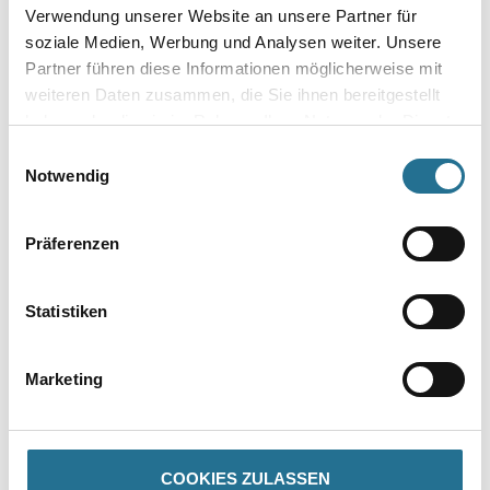
Verwendung unserer Website an unsere Partner für
soziale Medien, Werbung und Analysen weiter. Unsere
Bitte einloggen, um Preise zu
Bitte einloggen, um Preise zu
Partner führen diese Informationen möglicherweise mit
sehen
sehen
weiteren Daten zusammen, die Sie ihnen bereitgestellt
haben oder die sie im Rahmen Ihrer Nutzung der Dienste
gesammelt haben.
Einwilligungsauswahl
Notwendig
Präferenzen
Statistiken
Kluthe Grüneck 2000
Kluthe Abbeizer Grüneck
Marketing
Entschichter
Rasant
Weitere Varianten verfügbar
Weitere Varianten verfügbar
COOKIES ZULASSEN
Bitte einloggen, um Preise zu
Bitte einloggen, um Preise zu