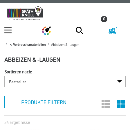
Zum
Zum
Inhalt
Navigationsmenü
0
springen
springen
Verbrauchsmaterialien
Abbeizen & -laugen
ABBEIZEN & -LAUGEN
Sortieren nach:
PRODUKTE FILTERN
34 Ergebnisse