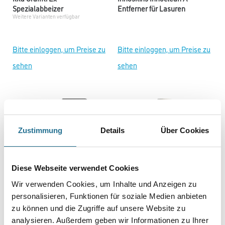
Spezialabbeizer
Entferner für Lasuren
Weitere Varianten verfügbar
Bitte einloggen, um Preise zu
Bitte einloggen, um Preise zu
sehen
sehen
Zustimmung
Details
Über Cookies
Diese Webseite verwendet Cookies
Wir verwenden Cookies, um Inhalte und Anzeigen zu
personalisieren, Funktionen für soziale Medien anbieten
Innoskins Owatrol Aquanett
Ilka Rapid TE
Entferner
Tapetenentferner und
zu können und die Zugriffe auf unsere Website zu
Weitere Varianten verfügbar
Leimfarbenlöser
analysieren. Außerdem geben wir Informationen zu Ihrer