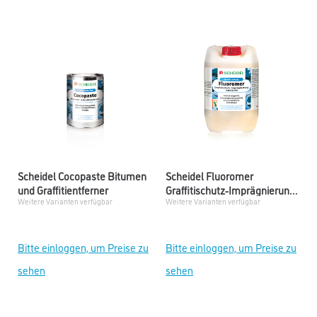
Scheidel Cocopaste Bitumen
Scheidel Fluoromer
und Graffitientferner
Graffitischutz-Imprägnierung
Weitere Varianten verfügbar
Weitere Varianten verfügbar
Sandstein
Bitte einloggen, um Preise zu
Bitte einloggen, um Preise zu
sehen
sehen