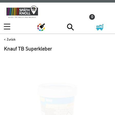
Zum
Zum
Inhalt
Navigationsmenü
0
springen
springen
Zurück
Knauf TB Superkleber