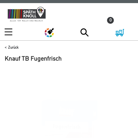
Zum
Zum
Inhalt
Navigationsmenü
0
springen
springen
Zurück
Knauf TB Fugenfrisch