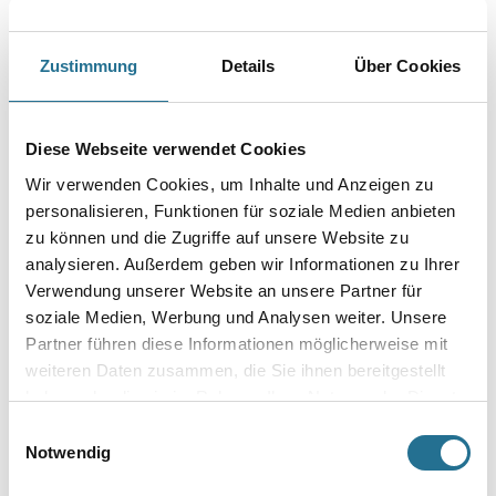
Art-Nr.:
1065-002466
Neuer Look für alte Fugen ganz einfach.
Zustimmung
Details
Über Cookies
Farbtonbezeichnung
Diese Webseite verwendet Cookies
Gebinde
Wir verwenden Cookies, um Inhalte und Anzeigen zu
personalisieren, Funktionen für soziale Medien anbieten
zu können und die Zugriffe auf unsere Website zu
analysieren. Außerdem geben wir Informationen zu Ihrer
Verwendung unserer Website an unsere Partner für
soziale Medien, Werbung und Analysen weiter. Unsere
Umrechnungsfaktoren
Partner führen diese Informationen möglicherweise mit
weiteren Daten zusammen, die Sie ihnen bereitgestellt
haben oder die sie im Rahmen Ihrer Nutzung der Dienste
gesammelt haben.
Einwilligungsauswahl
Notwendig