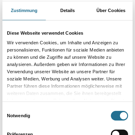
Farbtonbezeichnung
Zustimmung
Details
Über Cookies
Gebinde
Diese Webseite verwendet Cookies
Wir verwenden Cookies, um Inhalte und Anzeigen zu
personalisieren, Funktionen für soziale Medien anbieten
zu können und die Zugriffe auf unsere Website zu
analysieren. Außerdem geben wir Informationen zu Ihrer
Umrechnungsfaktoren
Verwendung unserer Website an unsere Partner für
soziale Medien, Werbung und Analysen weiter. Unsere
Partner führen diese Informationen möglicherweise mit
weiteren Daten zusammen, die Sie ihnen bereitgestellt
haben oder die sie im Rahmen Ihrer Nutzung der Dienste
gesammelt haben.
Einwilligungsauswahl
Notwendig
Präferenzen