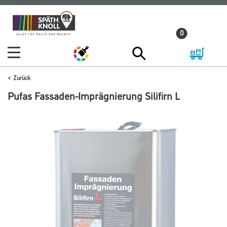
Zum
Zum
Inhalt
Navigationsmenü
0
springen
springen
Zurück
Pufas Fassaden-Imprägnierung Silifirn L