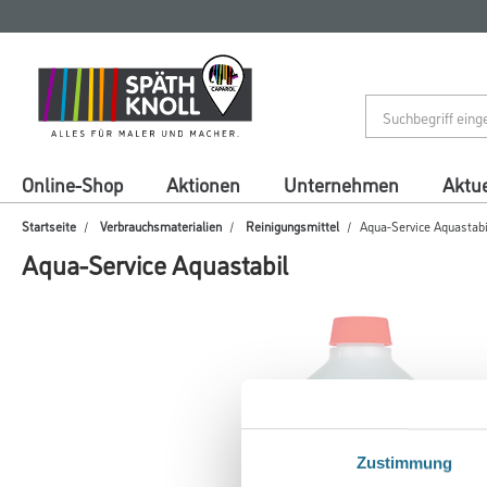
Zum
Zum
Inhalt
Navigationsmenü
springen
springen
Online-Shop
Aktionen
Unternehmen
Aktue
Startseite
Verbrauchsmaterialien
Reinigungsmittel
Aqua-Service Aquastabi
Aqua-Service Aquastabil
Zustimmung