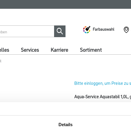
Farbauswahl
lles
Services
Karriere
Sortiment
l
Bitte einloggen, um Preise zu
Aqua-Service Aquastabil 1,0L,
Art-Nr.:
4086-022697
Umrechnungsfaktoren
Details