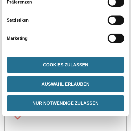
Präferenzen
PRODUKTEIGENSCHAFTEN
Statistiken
Produkteigenschaft
- Auf wässriger Basis
- Wirkt durch Alkohol und Säuren
Marketing
- Sehr starkes Löseverhalten
- Ideal zur Entfernung wässriger 1K - und 2K-Lacksysteme
Verarbeitungstemp./Luftfeuchte
COOKIES ZULASSEN
Mindestverarbeitungstemperatur: +10 °C
Verbrauch
AUSWAHL ERLAUBEN
Ca. 250 ml - 2,0 l/m² (ca. 100 ml pro zu entfernender Farb-/
Lackschicht)
Achtung
NUR NOTWENDIGE ZULASSEN