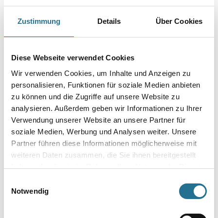
Brandschutzbeschichtungen.
Zustimmung
Details
Über Cookies
Farbtonbezeichnung
Diese Webseite verwendet Cookies
Gebinde
Wir verwenden Cookies, um Inhalte und Anzeigen zu
personalisieren, Funktionen für soziale Medien anbieten
zu können und die Zugriffe auf unsere Website zu
analysieren. Außerdem geben wir Informationen zu Ihrer
Verwendung unserer Website an unsere Partner für
Umrechnungsfaktoren
soziale Medien, Werbung und Analysen weiter. Unsere
Partner führen diese Informationen möglicherweise mit
weiteren Daten zusammen, die Sie ihnen bereitgestellt
haben oder die sie im Rahmen Ihrer Nutzung der Dienste
gesammelt haben.
Einwilligungsauswahl
Notwendig