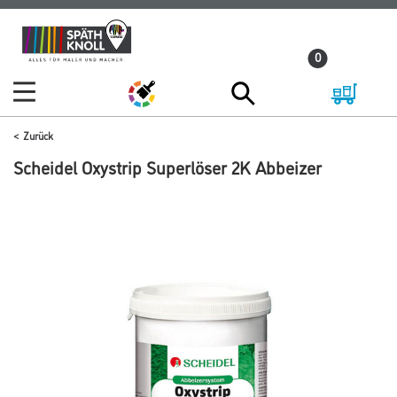
Zum
Zum
Inhalt
Navigationsmenü
0
springen
springen
Zurück
Scheidel Oxystrip Superlöser 2K Abbeizer