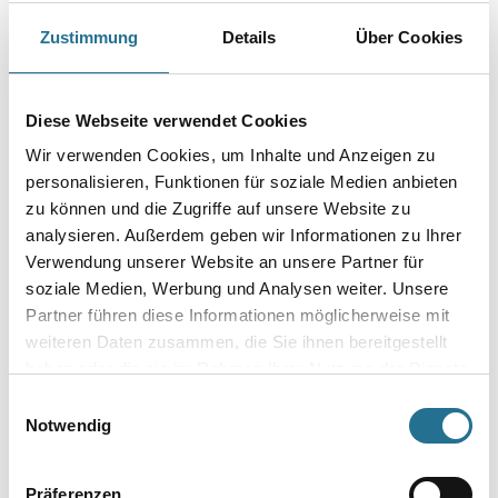
Art-Nr.:
4021-000543
Ideal geeignet zum Sanieren, Renovieren und Modernisieren, speziell für
Zustimmung
Details
Über Cookies
die Bearbeitung von Farben, Lacken, Spachtel und Füller.
Durchmesser in millimeter
Diese Webseite verwendet Cookies
Wir verwenden Cookies, um Inhalte und Anzeigen zu
personalisieren, Funktionen für soziale Medien anbieten
Körnung
zu können und die Zugriffe auf unsere Website zu
analysieren. Außerdem geben wir Informationen zu Ihrer
Verwendung unserer Website an unsere Partner für
soziale Medien, Werbung und Analysen weiter. Unsere
Umrechnungsfaktoren
Partner führen diese Informationen möglicherweise mit
weiteren Daten zusammen, die Sie ihnen bereitgestellt
haben oder die sie im Rahmen Ihrer Nutzung der Dienste
gesammelt haben.
Einwilligungsauswahl
Notwendig
Präferenzen