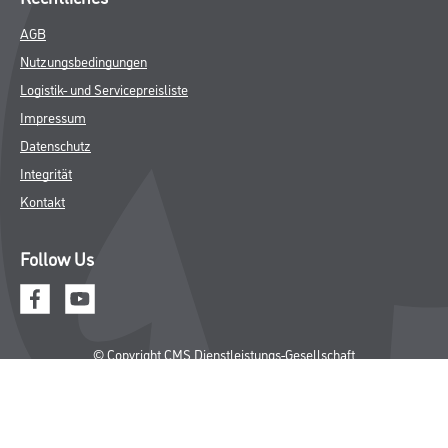
AGB
Nutzungsbedingungen
Logistik- und Servicepreisliste
Impressum
Datenschutz
Integrität
Kontakt
Follow Us
© Copyright CMS Dienstleistungs-Gesellschaft
* NUR FÜR GEWERBLICHE KUNDEN. ALLE ANGEGEBENEN PREISE
SIND ZZGL. GESETZLICHER MWST.
**Punktestand wird innerhalb mehrerer Wochen aktualisiert.