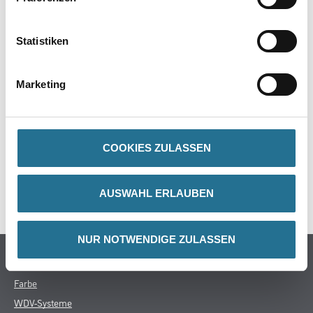
Statistiken
PRODUKTEIGENSCHAFTEN
Marketing
ZUSATZINFOS
COOKIES ZULASSEN
GEFAHRENHINWEISE
AUSWAHL ERLAUBEN
SPEZIFIKATIONEN
NUR NOTWENDIGE ZULASSEN
Online-Shop
Farbe
WDV-Systeme