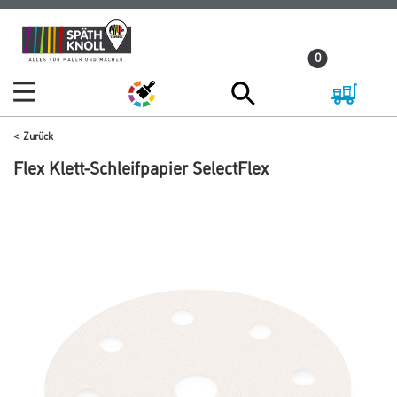
Zum
Zum
Inhalt
Navigationsmenü
0
springen
springen
Zurück
Flex Klett-Schleifpapier SelectFlex