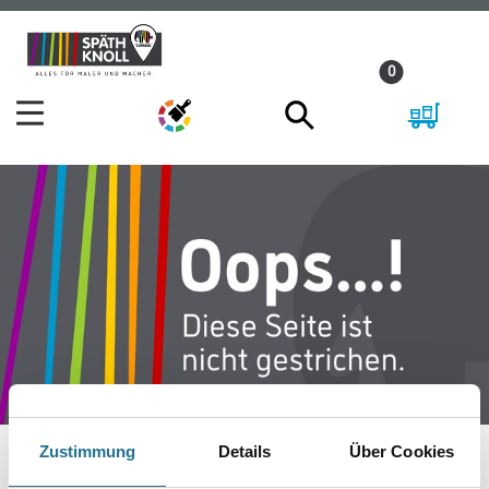
Zum
Zum
Inhalt
Navigationsmenü
0
springen
springen
Zustimmung
Details
Über Cookies