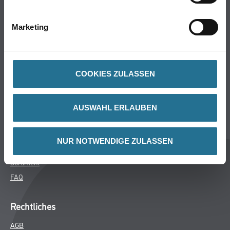
Bodenbeläge
Wand- & Deckenbeläge
Marketing
Werkzeug & Maschinen
Verbrauchsmaterialien
COOKIES ZULASSEN
Späth Knoll GmbH
Unternehmen
AUSWAHL ERLAUBEN
Aktuelles
Services
NUR NOTWENDIGE ZULASSEN
Karriere
Sortiment
FAQ
Rechtliches
AGB