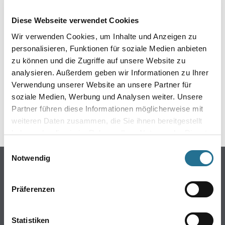
EIN KLEINER ZWISCHENFALL
Diese Webseite verwendet Cookies
IST AUFGETRETEN
Wir verwenden Cookies, um Inhalte und Anzeigen zu
personalisieren, Funktionen für soziale Medien anbieten
Keine Sorge, wir pinseln schon an der Lösung und
zu können und die Zugriffe auf unsere Website zu
werden das Problem so schnell wie möglich beheben.
analysieren. Außerdem geben wir Informationen zu Ihrer
Erkunden Sie in der Zwischenzeit unseren Online-Shop
und lassen Sie sich inspirieren.
Verwendung unserer Website an unsere Partner für
soziale Medien, Werbung und Analysen weiter. Unsere
ZURÜCK ZUM ONLINE-SHOP
Partner führen diese Informationen möglicherweise mit
weiteren Daten zusammen, die Sie ihnen bereitgestellt
haben oder die sie im Rahmen Ihrer Nutzung der Dienste
gesammelt haben.
Einwilligungsauswahl
Notwendig
Online-Shop
Farbe
Präferenzen
WDV-Systeme
Trockenbau
Statistiken
Putze- und Spachtelmassen