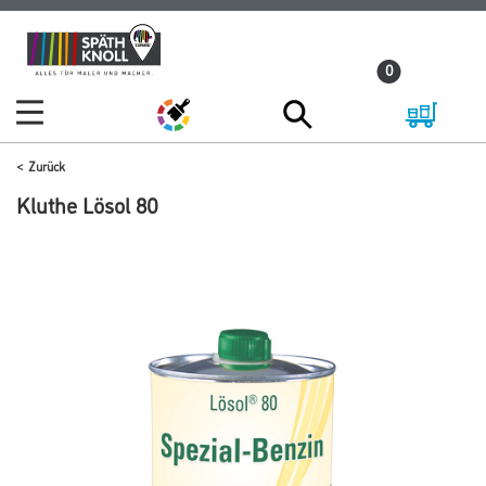
Zum
Zum
Inhalt
Navigationsmenü
0
springen
springen
Zurück
Kluthe Lösol 80