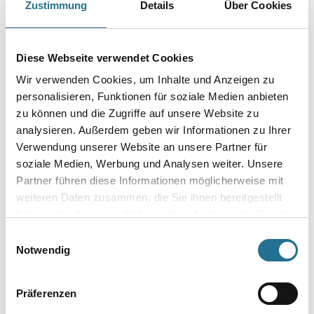
Zustimmung
Details
Über Cookies
Geruchsneutrales Entfettungs- und Reinigungsmittel.
Gebinde
Diese Webseite verwendet Cookies
Wir verwenden Cookies, um Inhalte und Anzeigen zu
personalisieren, Funktionen für soziale Medien anbieten
zu können und die Zugriffe auf unsere Website zu
Umrechnungsfaktoren
analysieren. Außerdem geben wir Informationen zu Ihrer
Verwendung unserer Website an unsere Partner für
soziale Medien, Werbung und Analysen weiter. Unsere
Partner führen diese Informationen möglicherweise mit
weiteren Daten zusammen, die Sie ihnen bereitgestellt
haben oder die sie im Rahmen Ihrer Nutzung der Dienste
gesammelt haben.
Einwilligungsauswahl
Notwendig
PRODUKTEIGENSCHAFTEN
Präferenzen