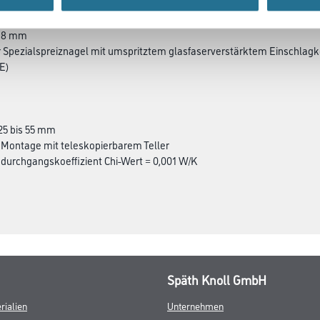
Ø 8 mm
er Spezialspreiznagel mit umspritztem glasfaserverstärktem Einschlagk
-E)
 25 bis 55 mm
 Montage mit teleskopierbarem Teller
urchgangskoeffizient Chi-Wert = 0,001 W/K
Späth Knoll GmbH
rialien
Unternehmen