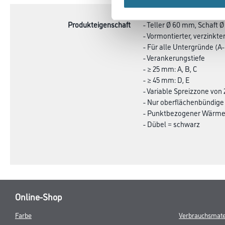
TAB:
Produkteigenschaft
- Teller Ø 60 mm, Schaft 
- Vormontierter, verzinkt
- Für alle Untergründe (A
- Verankerungstiefe
- ≥ 25 mm: A, B, C
- ≥ 45 mm: D, E
- Variable Spreizzone von
- Nur oberflächenbündige
- Punktbezogener Wärmed
- Dübel = schwarz
Online-Shop
Farbe
Verbrauchsmate