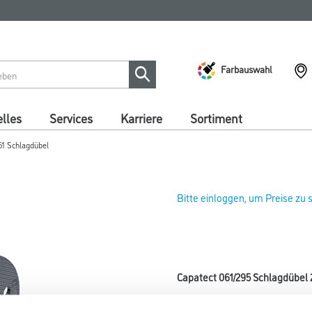
Farbauswahl
lles
Services
Karriere
Sortiment
61 Schlagdübel
Bitte einloggen, um Preise zu
Capatect 061/295 Schlagdübel
Art-Nr.:
1001-011595