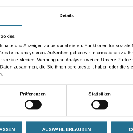
Bauaufsichtlich zugelassener 
oberflächenbündigen Befestig
Details
Fassadensystemen.
Länge in centimeter
Cookies
nhalte und Anzeigen zu personalisieren, Funktionen für soziale
Website zu analysieren. Außerdem geben wir Informationen zu I
r soziale Medien, Werbung und Analysen weiter. Unsere Partner
Umrechnungsfaktoren
 Daten zusammen, die Sie ihnen bereitgestellt haben oder die s
n.
Präferenzen
Statistiken
SATZINFOS
GEFAHRENHINWEISE
DAT
LASSEN
AUSWAHL ERLAUBEN
C