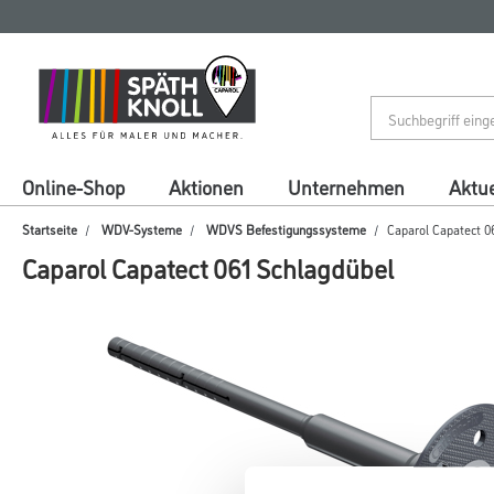
Zum
Zum
Inhalt
Navigationsmenü
springen
springen
Online-Shop
Aktionen
Unternehmen
Aktue
Startseite
WDV-Systeme
WDVS Befestigungssysteme
Caparol Capatect 0
Caparol Capatect 061 Schlagdübel