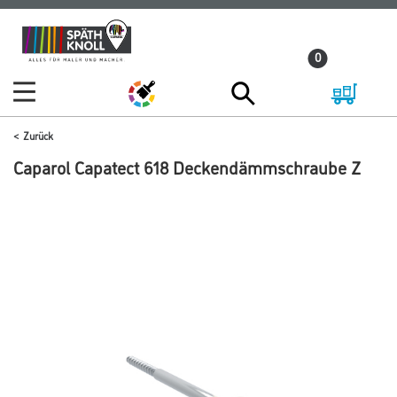
Zum
Zum
Inhalt
Navigationsmenü
0
springen
springen
Zurück
Caparol Capatect 618 Deckendämmschraube Z