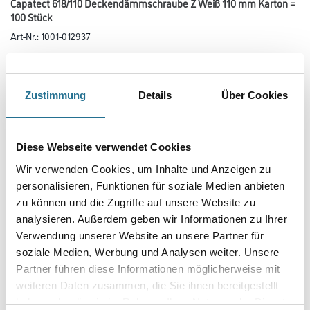
Capatect 618/110 Deckendämmschraube Z Weiß 110 mm Karton =
100 Stück
Art-Nr.:
1001-012937
Bauaufsichtlich zugelassene Deckendämmschraube zur sicheren
Befestigung von Deckendämmungen in Kombination mit dem Capatect
Deckendämmteller DDT.
Zustimmung
Details
Über Cookies
Länge in centimeter
Diese Webseite verwendet Cookies
Gebinde
Wir verwenden Cookies, um Inhalte und Anzeigen zu
personalisieren, Funktionen für soziale Medien anbieten
zu können und die Zugriffe auf unsere Website zu
Variante
analysieren. Außerdem geben wir Informationen zu Ihrer
Verwendung unserer Website an unsere Partner für
soziale Medien, Werbung und Analysen weiter. Unsere
Partner führen diese Informationen möglicherweise mit
weiteren Daten zusammen, die Sie ihnen bereitgestellt
haben oder die sie im Rahmen Ihrer Nutzung der Dienste
Umrechnungsfaktoren