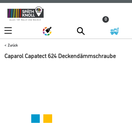
Zum
Zum
Inhalt
Navigationsmenü
0
springen
springen
Zurück
Caparol Capatect 624 Deckendämmschraube