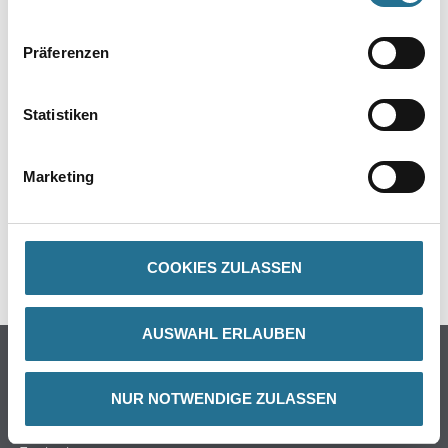
Präferenzen
PRODUKTEIGENSCHAFTEN
Statistiken
ZUSATZINFOS
GEFAHRENHINWEISE
Marketing
DATENBLÄTTER
SPEZIFIKATIONEN
COOKIES ZULASSEN
AUSWAHL ERLAUBEN
Online-Shop
Farbe
NUR NOTWENDIGE ZULASSEN
WDV-Systeme