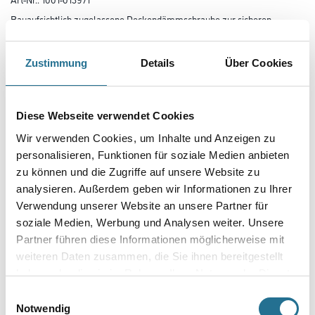
Bauaufsichtlich zugelassene Deckendämmschraube zur sicheren
Befestigung von Deckendämmungen im Innenbereich.
Gebinde
Zustimmung
Details
Über Cookies
Diese Webseite verwendet Cookies
Variante
Wir verwenden Cookies, um Inhalte und Anzeigen zu
personalisieren, Funktionen für soziale Medien anbieten
zu können und die Zugriffe auf unsere Website zu
analysieren. Außerdem geben wir Informationen zu Ihrer
Verwendung unserer Website an unsere Partner für
Umrechnungsfaktoren
soziale Medien, Werbung und Analysen weiter. Unsere
Partner führen diese Informationen möglicherweise mit
weiteren Daten zusammen, die Sie ihnen bereitgestellt
haben oder die sie im Rahmen Ihrer Nutzung der Dienste
gesammelt haben.
Einwilligungsauswahl
Notwendig