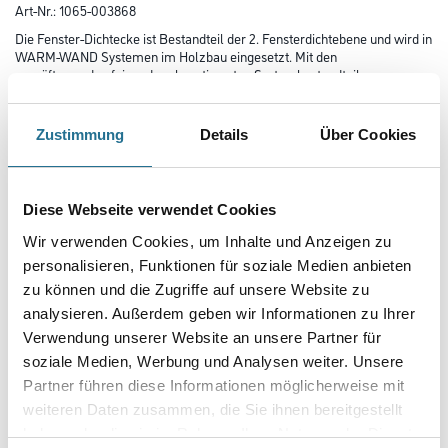
Art-Nr.:
1065-003868
Die Fenster-Dichtecke ist Bestandteil der 2. Fensterdichtebene und wird in
WARM-WAND Systemen im Holzbau eingesetzt. Mit den
geprüften und aufeinander abgestimmten Systembestandteilen von
Knauf wird eine schlagregendichte zweite Dichtebene zum Schutz
der Konstruktion und feuchteempfindlicher Dämmstoffe erzielt.
Zustimmung
Details
Über Cookies
Länge in centimeter
Diese Webseite verwendet Cookies
Breite in centimeter
Wir verwenden Cookies, um Inhalte und Anzeigen zu
personalisieren, Funktionen für soziale Medien anbieten
zu können und die Zugriffe auf unsere Website zu
Gebinde
analysieren. Außerdem geben wir Informationen zu Ihrer
Verwendung unserer Website an unsere Partner für
soziale Medien, Werbung und Analysen weiter. Unsere
Partner führen diese Informationen möglicherweise mit
weiteren Daten zusammen, die Sie ihnen bereitgestellt
haben oder die sie im Rahmen Ihrer Nutzung der Dienste
Umrechnungsfaktoren