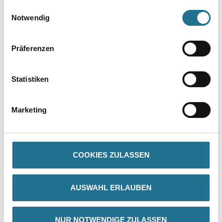
gesammelt haben.
Einwilligungsauswahl
Notwendig
Präferenzen
Statistiken
PRODUKTEIGENSCHAFTEN
Marketing
Produkteigenschaft
- Bestandteil der 2. Fensterdichtebene
- Selbstklebend
COOKIES ZULASSEN
- Maße: 200 x 170 mm
- 1 Set = 1x linke und 1x rechte Dichtecke
AUSWAHL ERLAUBEN
NUR NOTWENDIGE ZULASSEN