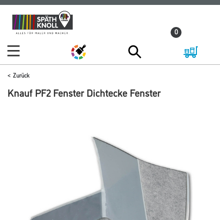
Zum
Zum
Inhalt
Navigationsmenü
0
springen
springen
Zurück
Knauf PF2 Fenster Dichtecke Fenster