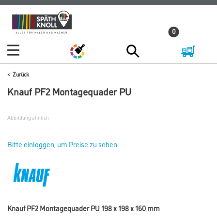
Zum
Zum
Inhalt
Navigationsmenü
0
springen
springen
Zurück
Knauf PF2 Montagequader PU
Abbildung ähnlich
Bitte einloggen, um Preise zu sehen
Knauf PF2 Montagequader PU 198 x 198 x 160 mm