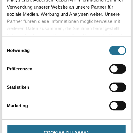
Verwendung unserer Website an unsere Partner für
soziale Medien, Werbung und Analysen weiter. Unsere
Partner führen diese Informationen möglicherweise mit
PRODUKTEIGENSCHAFTEN
weiteren Daten zusammen, die Sie ihnen bereitgestellt
haben oder die sie im Rahmen Ihrer Nutzung der Dienste
Produkteigenschaft
gesammelt haben.
Einwilligungsauswahl
- Raumgewicht ca. 200 kg/m³
Notwendig
- Format 198 x 198 mm
- Dicken 60 - 300 mm
- Wärmeleitfähigkeit λ = 0,04 W/(mK)
Präferenzen
Statistiken
ZUSATZINFOS
Marketing
GEFAHRENHINWEISE
SPEZIFIKATIONEN
COOKIES ZULASSEN