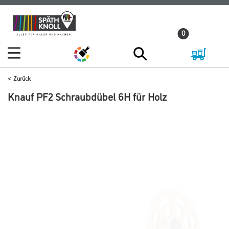
Zum
Zum
Inhalt
Navigationsmenü
0
springen
springen
Zurück
Knauf PF2 Schraubdübel 6H für Holz