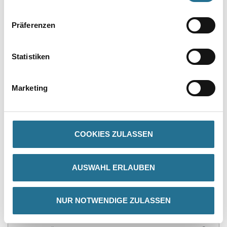
Präferenzen
Statistiken
PRODUKTEIGENSCHAFTEN
Produkteigenschaft
Marketing
- Verankerungstiefe 30 mm
- Korrosionsgeschützte Schraube
- Schraubenantrieb Torx T25
- Dübelteller Ø 60 mm
COOKIES ZULASSEN
AUSWAHL ERLAUBEN
ZUSATZINFOS
NUR NOTWENDIGE ZULASSEN
GEFAHRENHINWEISE