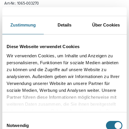
Art-Nr.:
1065-003270
Im Wärmedämm-Verbundsystem zugelassener, vormontierter
Schraubdübel für oberflächenbündige Befestigungen bei der Verwendung
von
Zustimmung
Details
Über Cookies
Knauf WARM-WAND Systemen auf Holz- und Plattenwerkstoffen.
Länge in centimeter
Diese Webseite verwendet Cookies
Wir verwenden Cookies, um Inhalte und Anzeigen zu
Gebinde
personalisieren, Funktionen für soziale Medien anbieten
zu können und die Zugriffe auf unsere Website zu
analysieren. Außerdem geben wir Informationen zu Ihrer
Verwendung unserer Website an unsere Partner für
soziale Medien, Werbung und Analysen weiter. Unsere
Partner führen diese Informationen möglicherweise mit
Umrechnungsfaktoren
weiteren Daten zusammen, die Sie ihnen bereitgestellt
haben oder die sie im Rahmen Ihrer Nutzung der Dienste
gesammelt haben.
Einwilligungsauswahl
Notwendig