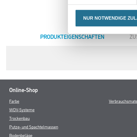
NUR NOTWENDIGE ZU
CURRENT
PRODUKTEIGENSCHAFTEN
ZU
TAB:
Online-Shop
Farbe
Verbrauchsmate
WDV-Systeme
Trockenbau
Putze- und Spachtelmassen
Bodenbeläge