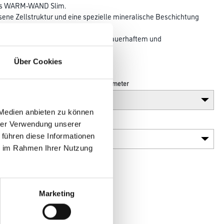
s WARM-WAND Slim.
ene Zellstruktur und eine spezielle mineralische Beschichtung
izientes WARM-WAND System mit dauerhaftem und
d zwischen Dämmung und
.
Über Cookies
Breite in centimeter
 Medien anbieten zu können
Plattenstärke
hrer Verwendung unserer
 führen diese Informationen
ie im Rahmen Ihrer Nutzung
Marketing