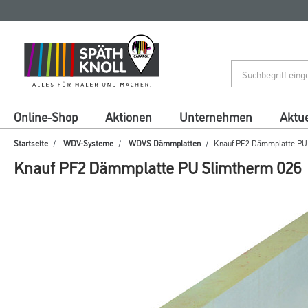
Zum
Zum
Inhalt
Navigationsmenü
springen
springen
Online-Shop
Aktionen
Unternehmen
Aktue
Startseite
WDV-Systeme
WDVS Dämmplatten
Knauf PF2 Dämmplatte PU
Knauf PF2 Dämmplatte PU Slimtherm 026