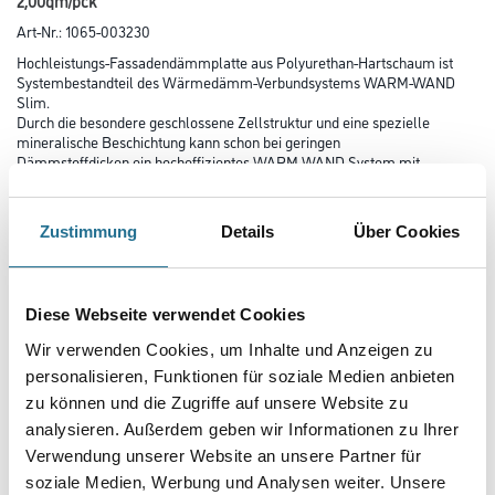
2,00qm/pck
Art-Nr.:
1065-003230
Hochleistungs-Fassadendämmplatte aus Polyurethan-Hartschaum ist
Systembestandteil des Wärmedämm-Verbundsystems WARM-WAND
Slim.
Durch die besondere geschlossene Zellstruktur und eine spezielle
mineralische Beschichtung kann schon bei geringen
Dämmstoffdicken ein hocheffizientes WARM-WAND System mit
dauerhaftem und kraftschlüssigem Haftverbund zwischen Dämmung und
Untergrund hergestellt werden.
Zustimmung
Details
Über Cookies
Länge in centimeter
Diese Webseite verwendet Cookies
Breite in centimeter
Wir verwenden Cookies, um Inhalte und Anzeigen zu
personalisieren, Funktionen für soziale Medien anbieten
zu können und die Zugriffe auf unsere Website zu
Gebinde
analysieren. Außerdem geben wir Informationen zu Ihrer
Verwendung unserer Website an unsere Partner für
soziale Medien, Werbung und Analysen weiter. Unsere