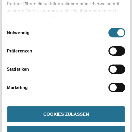
Plattenstärke
Partner führen diese Informationen möglicherweise mit
weiteren Daten zusammen, die Sie ihnen bereitgestellt
haben oder die sie im Rahmen Ihrer Nutzung der Dienste
gesammelt haben.
Einwilligungsauswahl
Notwendig
Umrechnungsfaktoren
Präferenzen
Statistiken
Marketing
PRODUKTEIGENSCHAFTEN
COOKIES ZULASSEN