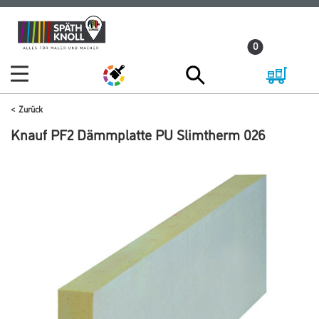
Zum
Zum
Inhalt
Navigationsmenü
0
springen
springen
Zurück
Knauf PF2 Dämmplatte PU Slimtherm 026