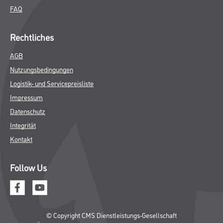
Farbe
WDV-Systeme
Trockenbau
Putze- und Spachtelmassen
Bodenbeläge
Wand- & Deckenbeläge
Werkzeug & Maschinen
Verbrauchsmaterialien
Späth Knoll GmbH
Unternehmen
Aktuelles
Services
Karriere
Sortiment