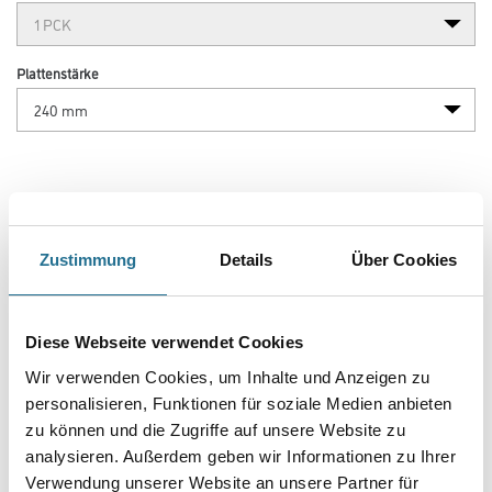
Knauf PF2 EPS Standard 031 grau 240 mm 500 x 1000 mm 1,0
qm/pck
Art-Nr.:
1065-003831
Die Fassadendämmplatte EPS Standard 031 mit sehr guten
Wärmedämmeigenschaften bei geringen Dicken mit stumpfer
Kantenausbildung
ist Systembestandteil der Wärmedämm-Verbundsysteme WARM-WAND
Basis, Duo und Keramik.
Farbtonbezeichnung
Zustimmung
Details
Über Cookies
Länge in centimeter
Diese Webseite verwendet Cookies
Wir verwenden Cookies, um Inhalte und Anzeigen zu
Breite in centimeter
personalisieren, Funktionen für soziale Medien anbieten
zu können und die Zugriffe auf unsere Website zu
analysieren. Außerdem geben wir Informationen zu Ihrer
Gebinde
Verwendung unserer Website an unsere Partner für