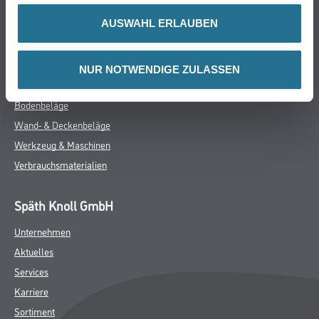
Produkteigenschaft
AUSWAHL ERLAUBEN
- Anwendungstyp WAP nach DIN 4108-10
- Brandverhalten B1
- Bemessungswert der Wärmeleitfähigkeit λ = 0,031 W/(mK)
- Form- und alterungsbeständig
NUR NOTWENDIGE ZULASSEN
ZUSATZINFOS
GEFAHRENHINWEISE
DATENBLÄTTER
SPEZIFIKATIONEN
Online-Shop