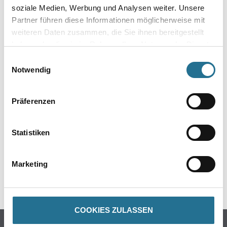
soziale Medien, Werbung und Analysen weiter. Unsere
Partner führen diese Informationen möglicherweise mit
weiteren Daten zusammen, die Sie ihnen bereitgestellt
Plattenstärke
haben oder die sie im Rahmen Ihrer Nutzung der Dienste
gesammelt haben.
Einwilligungsauswahl
Notwendig
Umrechnungsfaktoren
Präferenzen
Statistiken
Marketing
COOKIES ZULASSEN
PRODUKTEIGENSCHAFTEN