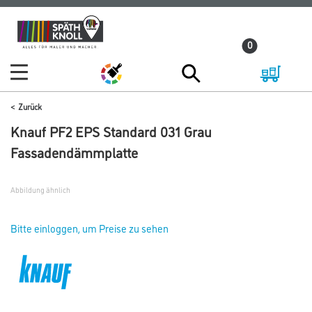
Zum
Zum
Inhalt
Navigationsmenü
0
springen
springen
Zurück
Knauf PF2 EPS Standard 031 Grau
Fassadendämmplatte