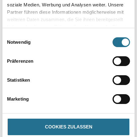
soziale Medien, Werbung und Analysen weiter. Unsere
Partner führen diese Informationen möglicherweise mit
weiteren Daten zusammen, die Sie ihnen bereitgestellt
Plattenstärke
haben oder die sie im Rahmen Ihrer Nutzung der Dienste
gesammelt haben.
Einwilligungsauswahl
Notwendig
Umrechnungsfaktoren
Präferenzen
Statistiken
Marketing
COOKIES ZULASSEN
PRODUKTEIGENSCHAFTEN