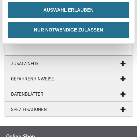
Produkteigenschaft
AUSWAHL ERLAUBEN
- Anwendungstyp WAP nach DIN 4108-10
- Brandverhalten B1
- Bemessungswert der Wärmeleitfähigkeit λ = 0,031 W/(mK)
- Form- und alterungsbeständig
NUR NOTWENDIGE ZULASSEN
ZUSATZINFOS
GEFAHRENHINWEISE
DATENBLÄTTER
SPEZIFIKATIONEN
Online-Shop