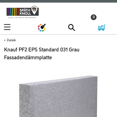
Zum
Zum
Inhalt
Navigationsmenü
0
springen
springen
Zurück
Knauf PF2 EPS Standard 031 Grau
Fassadendämmplatte