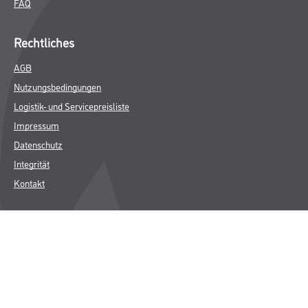
FAQ
Rechtliches
AGB
Nutzungsbedingungen
Logistik- und Servicepreisliste
Impressum
Datenschutz
Integrität
Kontakt
Follow Us
© Copyright CMS Dienstleistungs-Gesellschaft
* NUR FÜR GEWERBLICHE KUNDEN. ALLE ANGEGEBENEN PREISE