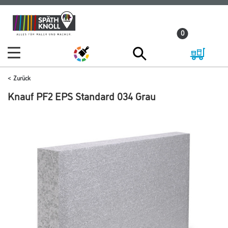
Zum
Zum
Inhalt
Navigationsmenü
0
springen
springen
Zurück
Knauf PF2 EPS Standard 034 Grau