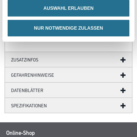
Produkteigenschaft
AUSWAHL ERLAUBEN
- Anwendungstyp WAP nach DIN 4108-10
- Brandverhalten B1
- Bemessungswert der Wärmeleitfähigkeit λ = 0,034 W/(mK)
- Form- und alterungsbeständig
NUR NOTWENDIGE ZULASSEN
ZUSATZINFOS
GEFAHRENHINWEISE
DATENBLÄTTER
SPEZIFIKATIONEN
Online-Shop