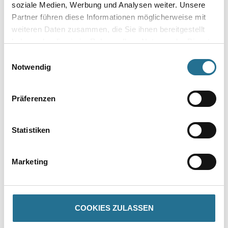
soziale Medien, Werbung und Analysen weiter. Unsere
Partner führen diese Informationen möglicherweise mit
Plattenstärke
weiteren Daten zusammen, die Sie ihnen bereitgestellt
haben oder die sie im Rahmen Ihrer Nutzung der Dienste
gesammelt haben.
Einwilligungsauswahl
Notwendig
Umrechnungsfaktoren
Präferenzen
Statistiken
Marketing
PRODUKTEIGENSCHAFTEN
COOKIES ZULASSEN