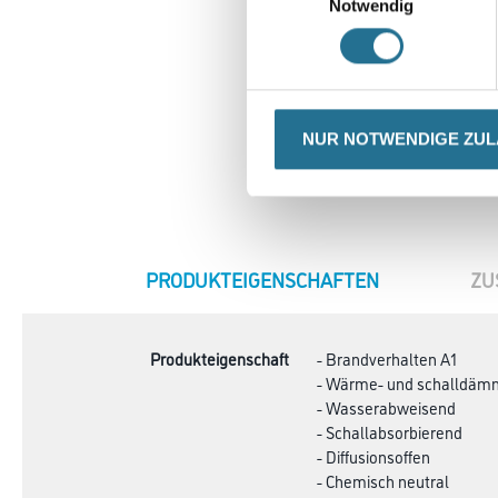
Notwendig
NUR NOTWENDIGE ZU
CURRENT
PRODUKTEIGENSCHAFTEN
ZU
TAB:
Produkteigenschaft
- Brandverhalten A1
- Wärme- und schalldä
- Wasserabweisend
- Schallabsorbierend
- Diffusionsoffen
- Chemisch neutral