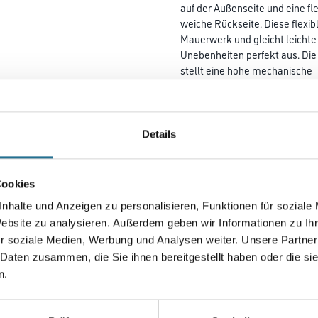
auf der Außenseite und eine fle
weiche Rückseite. Diese flexib
Mauerwerk und gleicht leichte
Unebenheiten perfekt aus. Die
stellt eine hohe mechanische
Festigkeit der Fassade sicher
035 ist Systembestandteil der
WARM-WAND Systeme Plus und Du
oder oberflächenbündige
Details
Dübelmontage mit Schraubdübe
zusätzlichem Dübelteller VT 2 
Eine tiefversenkte Dübelmonta
Cookies
nhalte und Anzeigen zu personalisieren, Funktionen für soziale
Länge in centimeter
Website zu analysieren. Außerdem geben wir Informationen zu I
r soziale Medien, Werbung und Analysen weiter. Unsere Partner
 Daten zusammen, die Sie ihnen bereitgestellt haben oder die s
Gebinde
n.