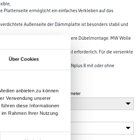
xible,
le Plattenseite ermöglicht ein einfaches Verkleben auf das
 verdichtete Außenseite der Dämmplatte ist besonders stabil und
 und ermöglicht eine noch zuverlässigere Dübelmontage. MW Wolle
o. Eine zusätzliche Dübelung ist erforderlich. Für die versenkte
Über Cookies
l STR U 2G oder mit Schlagdübel CNplus 8 mit oder ohne
G oder DT 90.
ge ist möglich.
 Medien anbieten zu können
Breite in centimeter
hrer Verwendung unserer
 führen diese Informationen
ie im Rahmen Ihrer Nutzung
Plattenstärke