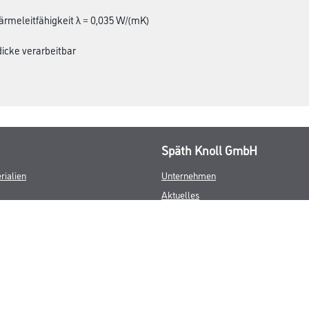
meleitfähigkeit λ = 0,035 W/(mK)
icke verarbeitbar
Späth Knoll GmbH
rialien
Unternehmen
Aktuelles
Services
Karriere
Sortiment
FAQ