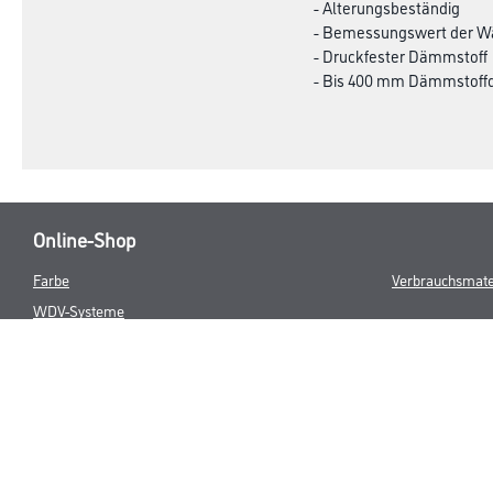
- Alterungsbeständig
- Bemessungswert der Wär
- Druckfester Dämmstoff
- Bis 400 mm Dämmstoffd
Online-Shop
Farbe
Verbrauchsmate
WDV-Systeme
Trockenbau
Putze- und Spachtelmassen
Bodenbeläge
Wand- & Deckenbeläge
Werkzeug & Maschinen