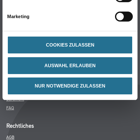
Bodenbeläge
Wand- & Deckenbeläge
Marketing
Werkzeug & Maschinen
Verbrauchsmaterialien
COOKIES ZULASSEN
Späth Knoll GmbH
Unternehmen
AUSWAHL ERLAUBEN
Aktuelles
Services
NUR NOTWENDIGE ZULASSEN
Karriere
Sortiment
FAQ
Rechtliches
AGB