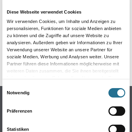
EIN KLEINER ZWISCHENFALL
Diese Webseite verwendet Cookies
IST AUFGETRETEN
Wir verwenden Cookies, um Inhalte und Anzeigen zu
personalisieren, Funktionen für soziale Medien anbieten
Keine Sorge, wir pinseln schon an der Lösung und
zu können und die Zugriffe auf unsere Website zu
werden das Problem so schnell wie möglich beheben.
analysieren. Außerdem geben wir Informationen zu Ihrer
Erkunden Sie in der Zwischenzeit unseren Online-Shop
und lassen Sie sich inspirieren.
Verwendung unserer Website an unsere Partner für
soziale Medien, Werbung und Analysen weiter. Unsere
ZURÜCK ZUM ONLINE-SHOP
Partner führen diese Informationen möglicherweise mit
weiteren Daten zusammen, die Sie ihnen bereitgestellt
haben oder die sie im Rahmen Ihrer Nutzung der Dienste
gesammelt haben.
Einwilligungsauswahl
Notwendig
Online-Shop
Farbe
Präferenzen
WDV-Systeme
Trockenbau
Statistiken
Putze- und Spachtelmassen