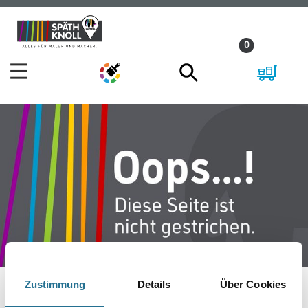
Zum
Zum
Inhalt
Navigationsmenü
0
springen
springen
Zustimmung
Details
Über Cookies