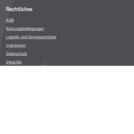
Rechtliches
AGB
Nutzungsbedingungen
Logistik- und Servicepreisliste
Impressum
Datenschutz
Integrität
Kontakt
Follow Us
© Copyright CMS Dienstleistungs-Gesellschaft
* NUR FÜR GEWERBLICHE KUNDEN. ALLE ANGEGEBENEN PREISE
SIND ZZGL. GESETZLICHER MWST.
**Punktestand wird innerhalb mehrerer Wochen aktualisiert.