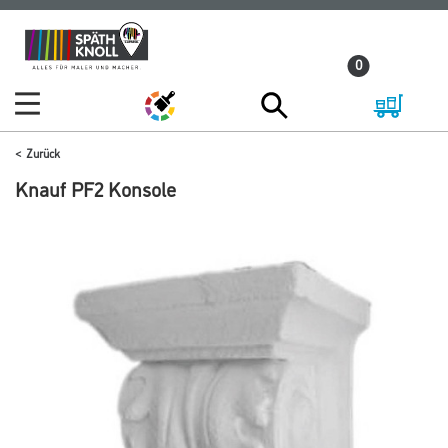
Zum
Zum
Inhalt
Navigationsmenü
0
springen
springen
Zurück
Knauf PF2 Konsole