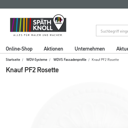
Zum
Zum
Inhalt
Navigationsmenü
springen
springen
Online-Shop
Aktionen
Unternehmen
Aktue
Startseite
WDV-Systeme
WDVS Fassadenprofile
Knauf PF2 Rosette
Knauf PF2 Rosette