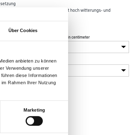
msetzung
epten. Die kratzfeste Oberfläche ist hoch witterungs- und
l auf die
immt.
Über Cookies
Durchmesser in centimeter
Variante
 Medien anbieten zu können
hrer Verwendung unserer
 führen diese Informationen
ie im Rahmen Ihrer Nutzung
Marketing