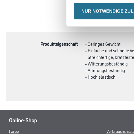
NUR NOTWENDIGE ZU
CURRENT
PRODUKTEIGENSCHAFTEN
TAB:
Produkteigenschaft
- Geringes Gewicht
- Einfache und schnelle V
- Streichfertige, kratzfe
- Witterungsbeständig
- Alterungsbeständig
- Hoch elastisch
Online-Shop
Farbe
Verbrauchsmate