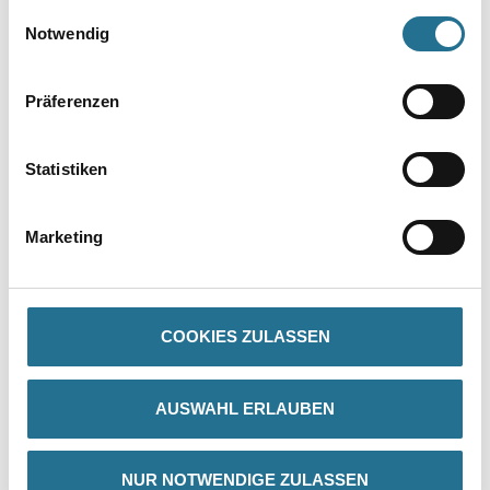
gesammelt haben.
Umrechnungsfaktoren
Einwilligungsauswahl
Notwendig
Präferenzen
Statistiken
Marketing
PRODUKTEIGENSCHAFTEN
Produkteigenschaft
- Produktart: Vlies-Tapete
COOKIES ZULASSEN
- Rollenmaß: 25,00 x 1,06
- Musteransatz: ansatzfrei
- Art der Entfernung: restlos abziehbar
AUSWAHL ERLAUBEN
- Muster: bemustert
NUR NOTWENDIGE ZULASSEN