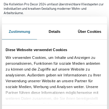
Die Kollektion Pro Decor 2024 umfasst überstreichbare Vliestapeten zur
individuellen und kreativen Gestaltung moderner Wohn- und
Arbeitsräume.
Farbtonbezeichnung
Zustimmung
Details
Über Cookies
Länge in centimeter
Diese Webseite verwendet Cookies
Wir verwenden Cookies, um Inhalte und Anzeigen zu
Breite in centimeter
personalisieren, Funktionen für soziale Medien anbieten
zu können und die Zugriffe auf unsere Website zu
analysieren. Außerdem geben wir Informationen zu Ihrer
Gebinde
Verwendung unserer Website an unsere Partner für
soziale Medien, Werbung und Analysen weiter. Unsere
Partner führen diese Informationen möglicherweise mit
weiteren Daten zusammen, die Sie ihnen bereitgestellt
haben oder die sie im Rahmen Ihrer Nutzung der Dienste