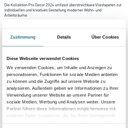
Die Kollektion Pro Decor 2024 umfasst überstreichbare Vliestapeten zur
individuellen und kreativen Gestaltung moderner Wohn- und
Arbeitsräume.
Farbtonbezeichnung
Zustimmung
Details
Über Cookies
Länge in centimeter
Diese Webseite verwendet Cookies
Wir verwenden Cookies, um Inhalte und Anzeigen zu
Breite in centimeter
personalisieren, Funktionen für soziale Medien anbieten
zu können und die Zugriffe auf unsere Website zu
analysieren. Außerdem geben wir Informationen zu Ihrer
Gebinde
Verwendung unserer Website an unsere Partner für
soziale Medien, Werbung und Analysen weiter. Unsere
Partner führen diese Informationen möglicherweise mit
weiteren Daten zusammen, die Sie ihnen bereitgestellt
haben oder die sie im Rahmen Ihrer Nutzung der Dienste