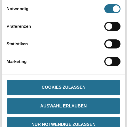
gesammelt haben.
Umrechnungsfaktoren
Einwilligungsauswahl
Notwendig
Präferenzen
Statistiken
Marketing
PRODUKTEIGENSCHAFTEN
Produkteigenschaft
- Produktart: Vlies-Tapete
COOKIES ZULASSEN
- Rollenmaß: 10,05 x 0,53
- Musteransatz: ansatzfrei
- Art der Entfernung: restlos abziehbar
AUSWAHL ERLAUBEN
- Muster: bemustert
NUR NOTWENDIGE ZULASSEN