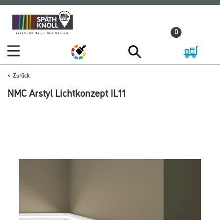
Zum
Zum
Inhalt
Navigationsmenü
0
springen
springen
Zurück
NMC Arstyl Lichtkonzept IL11