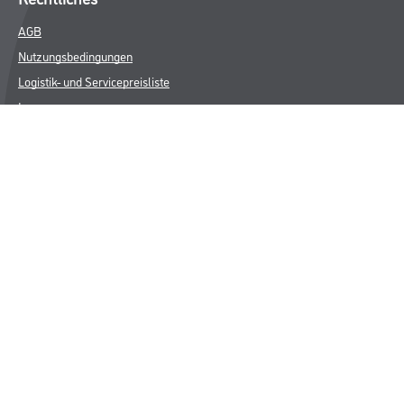
AGB
Nutzungsbedingungen
Logistik- und Servicepreisliste
Impressum
Datenschutz
Integrität
Kontakt
Follow Us
© Copyright CMS Dienstleistungs-Gesellschaft
* NUR FÜR GEWERBLICHE KUNDEN. ALLE ANGEGEBENEN PREISE
SIND ZZGL. GESETZLICHER MWST.
**Punktestand wird innerhalb mehrerer Wochen aktualisiert.