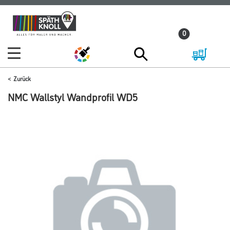
Zum
Zum
Inhalt
Navigationsmenü
0
springen
springen
Zurück
NMC Wallstyl Wandprofil WD5