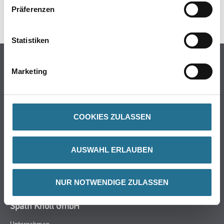
Präferenzen
SPEZIFIKATIONEN
Statistiken
Online-Shop
Marketing
Farbe
WDV-Systeme
Trockenbau
COOKIES ZULASSEN
Putze- und Spachtelmassen
Bodenbeläge
Wand- & Deckenbeläge
AUSWAHL ERLAUBEN
Werkzeug & Maschinen
Verbrauchsmaterialien
NUR NOTWENDIGE ZULASSEN
Späth Knoll GmbH
Unternehmen