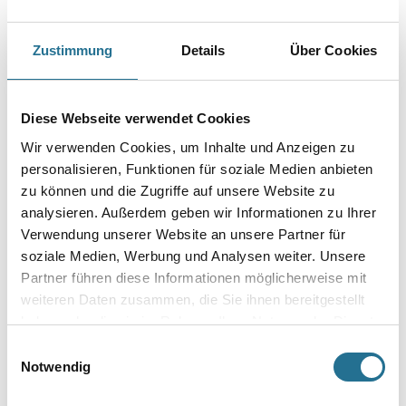
PRODUKTEIGENSCHAFTEN
Zustimmung
Details
Über Cookies
Produkteigenschaft
Diese Webseite verwendet Cookies
- Eckleiste
- Wasserfest
Wir verwenden Cookies, um Inhalte und Anzeigen zu
- Überstreichbar
- Einfach zu installieren
personalisieren, Funktionen für soziale Medien anbieten
- Überragende Qualität
zu können und die Zugriffe auf unsere Website zu
- Flexibel
analysieren. Außerdem geben wir Informationen zu Ihrer
Verwendung unserer Website an unsere Partner für
soziale Medien, Werbung und Analysen weiter. Unsere
Partner führen diese Informationen möglicherweise mit
ZUSATZINFOS
weiteren Daten zusammen, die Sie ihnen bereitgestellt
haben oder die sie im Rahmen Ihrer Nutzung der Dienste
GEFAHRENHINWEISE
gesammelt haben.
Einwilligungsauswahl
Notwendig
DATENBLÄTTER