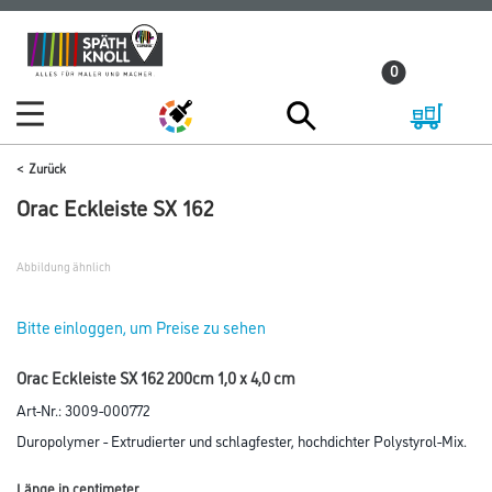
Zum
Zum
Inhalt
Navigationsmenü
0
springen
springen
Zurück
Orac Eckleiste SX 162
Abbildung ähnlich
Bitte einloggen, um Preise zu sehen
Orac Eckleiste SX 162 200cm 1,0 x 4,0 cm
Art-Nr.:
3009-000772
Duropolymer - Extrudierter und schlagfester, hochdichter Polystyrol-Mix.
Länge in centimeter