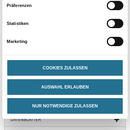
Präferenzen
PRODUKTEIGENSCHAFTEN
Statistiken
Produkteigenschaft
- Wasserfest
Marketing
- Überstreichbar
- Einfach zu installieren
- Überragende Qualität
- Flexibel
COOKIES ZULASSEN
AUSWAHL ERLAUBEN
ZUSATZINFOS
GEFAHRENHINWEISE
NUR NOTWENDIGE ZULASSEN
DATENBLÄTTER