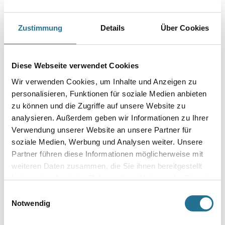
Zustimmung
Details
Über Cookies
Breite in centimeter
Diese Webseite verwendet Cookies
Gebinde
Wir verwenden Cookies, um Inhalte und Anzeigen zu
personalisieren, Funktionen für soziale Medien anbieten
zu können und die Zugriffe auf unsere Website zu
analysieren. Außerdem geben wir Informationen zu Ihrer
Verwendung unserer Website an unsere Partner für
Umrechnungsfaktoren
soziale Medien, Werbung und Analysen weiter. Unsere
Partner führen diese Informationen möglicherweise mit
weiteren Daten zusammen, die Sie ihnen bereitgestellt
haben oder die sie im Rahmen Ihrer Nutzung der Dienste
gesammelt haben.
Einwilligungsauswahl
Notwendig