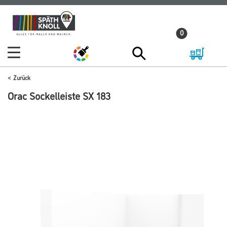
Zum
Zum
Inhalt
Navigationsmenü
0
springen
springen
Zurück
Orac Sockelleiste SX 183