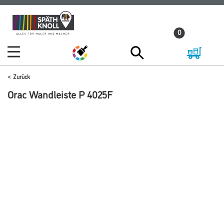
Zum
Zum
Inhalt
Navigationsmenü
0
springen
springen
Zurück
Orac Wandleiste P 4025F