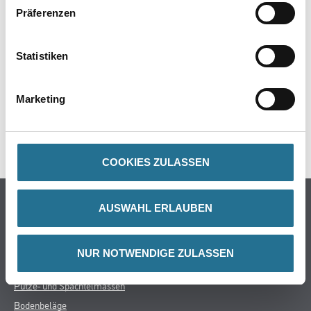
PRODUKTEIGENSCHAFTEN
Präferenzen
ZUSATZINFOS
Statistiken
GEFAHRENHINWEISE
Marketing
DATENBLÄTTER
SPEZIFIKATIONEN
COOKIES ZULASSEN
Online-Shop
AUSWAHL ERLAUBEN
Farbe
WDV-Systeme
NUR NOTWENDIGE ZULASSEN
Trockenbau
Putze- und Spachtelmassen
Bodenbeläge