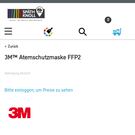
Zum
Zum
Inhalt
Navigationsmenü
0
springen
springen
Zurück
3M™ Atemschutzmaske FFP2
Abbildung ähnlich
Bitte einloggen, um Preise zu sehen