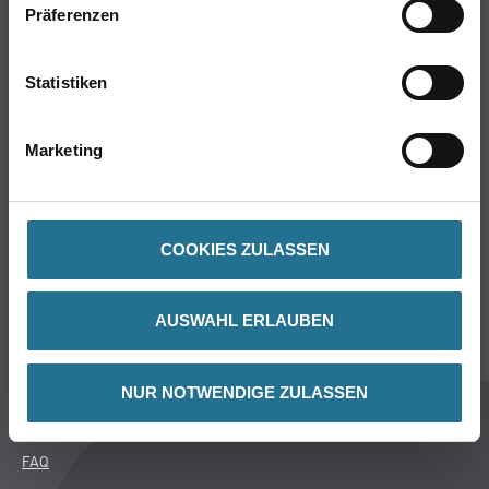
Präferenzen
WDV-Systeme
Trockenbau
Putze- und Spachtelmassen
Statistiken
Bodenbeläge
Wand- & Deckenbeläge
Marketing
Werkzeug & Maschinen
Verbrauchsmaterialien
COOKIES ZULASSEN
Späth Knoll GmbH
Unternehmen
AUSWAHL ERLAUBEN
Aktuelles
Services
NUR NOTWENDIGE ZULASSEN
Karriere
Sortiment
FAQ