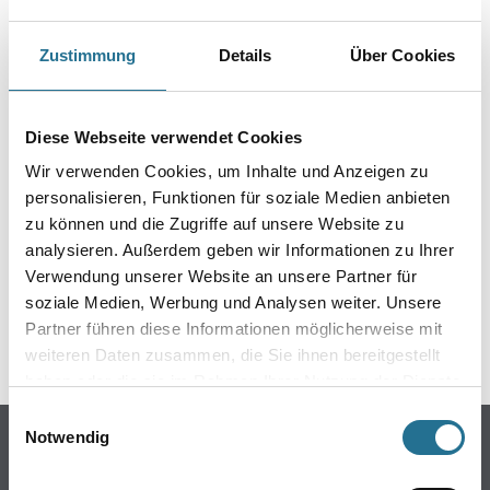
PRODUKTEIGENSCHAFTEN
Zustimmung
Details
Über Cookies
Diese Webseite verwendet Cookies
Wir verwenden Cookies, um Inhalte und Anzeigen zu
ZUSATZINFOS
personalisieren, Funktionen für soziale Medien anbieten
zu können und die Zugriffe auf unsere Website zu
GEFAHRENHINWEISE
analysieren. Außerdem geben wir Informationen zu Ihrer
Verwendung unserer Website an unsere Partner für
DATENBLÄTTER
soziale Medien, Werbung und Analysen weiter. Unsere
Partner führen diese Informationen möglicherweise mit
SPEZIFIKATIONEN
weiteren Daten zusammen, die Sie ihnen bereitgestellt
haben oder die sie im Rahmen Ihrer Nutzung der Dienste
gesammelt haben.
Einwilligungsauswahl
Notwendig
Online-Shop
Farbe