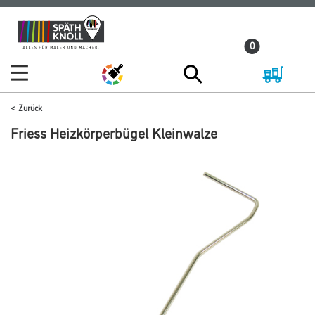
Zum
Zum
Inhalt
Navigationsmenü
0
springen
springen
Zurück
Friess Heizkörperbügel Kleinwalze