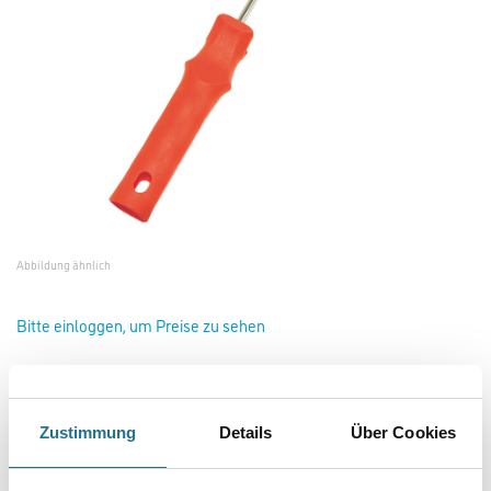
Abbildung ähnlich
Bitte einloggen, um Preise zu sehen
Friess Heizkörperbügel Kleinwalze 45cm / 6mm Draht #F7508102
Zustimmung
Details
Über Cookies
Art-Nr.:
4040-002362
Länge in Millimeter