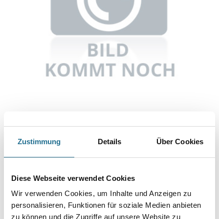
Abbildung ähnlich
Zustimmung
Details
Über Cookies
Bitte einloggen, um Preise zu sehen
Knauf Al-Rev.REVO BS30 Decke Revisionsklappe 800 x 800 mm
Diese Webseite verwendet Cookies
Art-Nr.:
1065-002668
Wir verwenden Cookies, um Inhalte und Anzeigen zu
personalisieren, Funktionen für soziale Medien anbieten
Umrechnungsfaktoren
zu können und die Zugriffe auf unsere Website zu