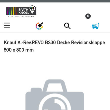
Zum
Zum
Inhalt
Navigationsmenü
0
springen
springen
Knauf Al-Rev.REVO BS30 Decke Revisionsklappe
800 x 800 mm