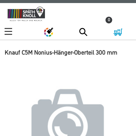
Zum
Zum
Inhalt
Navigationsmenü
0
springen
springen
Knauf C5M Nonius-Hänger-Oberteil 300 mm