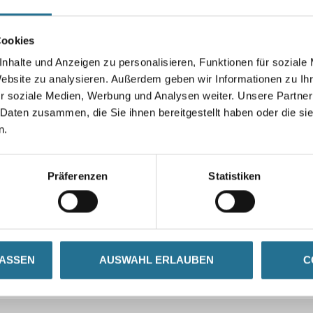
Cookies
nhalte und Anzeigen zu personalisieren, Funktionen für soziale
Website zu analysieren. Außerdem geben wir Informationen zu I
r soziale Medien, Werbung und Analysen weiter. Unsere Partner
 Daten zusammen, die Sie ihnen bereitgestellt haben oder die s
n.
Präferenzen
Statistiken
LASSEN
AUSWAHL ERLAUBEN
C
CURRENT
ZUSATZINFOS
GEFAHRENHINWEISE
TAB: