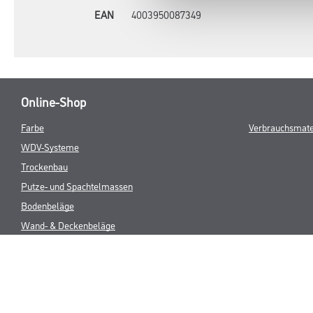
EAN
4003950087349
Online-Shop
Farbe
Verbrauchsmate
WDV-Systeme
Trockenbau
Putze- und Spachtelmassen
Bodenbeläge
Wand- & Deckenbeläge
Werkzeug & Maschinen