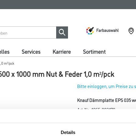
Farbauswahl
lles
Services
Karriere
Sortiment
,0 m²/pck
00 x 1000 mm Nut & Feder 1,0 m²/pck
Bitte einloggen, um Preise zu
Knauf Dämmplatte EPS 035 we
Art-Nr.:
1065-003179
Umrechnungsfaktoren
Details