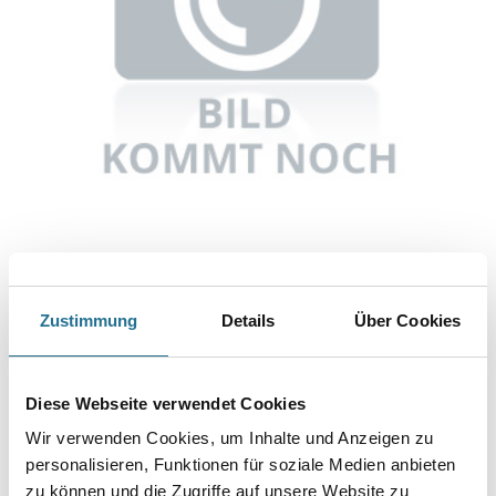
Abbildung ähnlich
Zustimmung
Details
Über Cookies
Bitte einloggen, um Preise zu sehen
Knauf Danoline Contur Quadril Q1 12,5 mm 625 mm x 625 mm S24
Diese Webseite verwendet Cookies
Art-Nr.:
1065-002712
Wir verwenden Cookies, um Inhalte und Anzeigen zu
personalisieren, Funktionen für soziale Medien anbieten
Umrechnungsfaktoren
zu können und die Zugriffe auf unsere Website zu