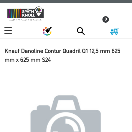
Zum
Zum
Inhalt
Navigationsmenü
0
springen
springen
Knauf Danoline Contur Quadril Q1 12,5 mm 625
mm x 625 mm S24