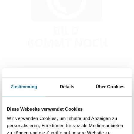
Abbildung ähnlich
Zustimmung
Details
Über Cookies
Bitte einloggen, um Preise zu sehen
Knauf Danoline Contur Regula R 12,5 mm 625 mm x 625 mm S24
Diese Webseite verwendet Cookies
Art-Nr.:
1065-002710
Wir verwenden Cookies, um Inhalte und Anzeigen zu
personalisieren, Funktionen für soziale Medien anbieten
Umrechnungsfaktoren
zu können und die Zugriffe auf unsere Website zu