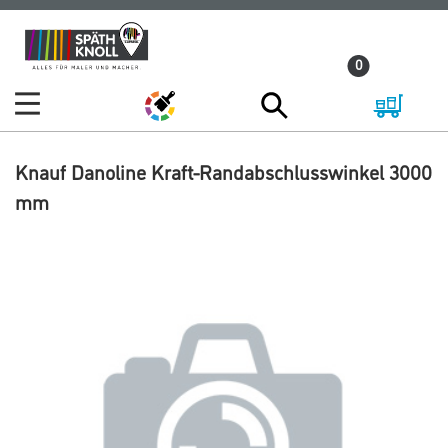
Zum
Zum
Inhalt
Navigationsmenü
0
springen
springen
Knauf Danoline Kraft-Randabschlusswinkel 3000
mm