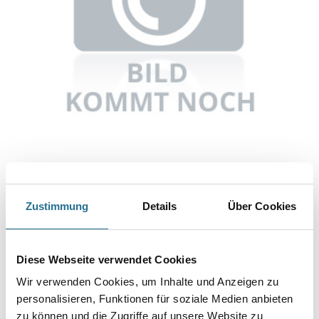
Abbildung ähnlich
Zustimmung
Details
Über Cookies
Bitte einloggen, um Preise zu sehen
Knauf Danoline Kraft-Randabschlusswinkel 3000 mm
Diese Webseite verwendet Cookies
Art-Nr.:
1065-002728
Wir verwenden Cookies, um Inhalte und Anzeigen zu
personalisieren, Funktionen für soziale Medien anbieten
Umrechnungsfaktoren
zu können und die Zugriffe auf unsere Website zu