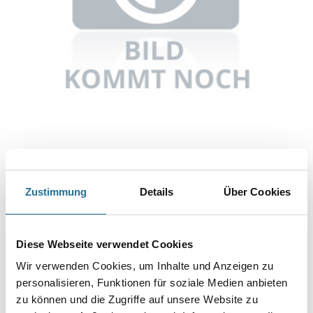
Abbildung ähnlich
Zustimmung
Details
Über Cookies
Bitte einloggen, um Preise zu sehen
Knauf Diamantmesser
Diese Webseite verwendet Cookies
Art-Nr.:
1065-002257
Wir verwenden Cookies, um Inhalte und Anzeigen zu
Umrechnungsfaktoren
personalisieren, Funktionen für soziale Medien anbieten
zu können und die Zugriffe auf unsere Website zu