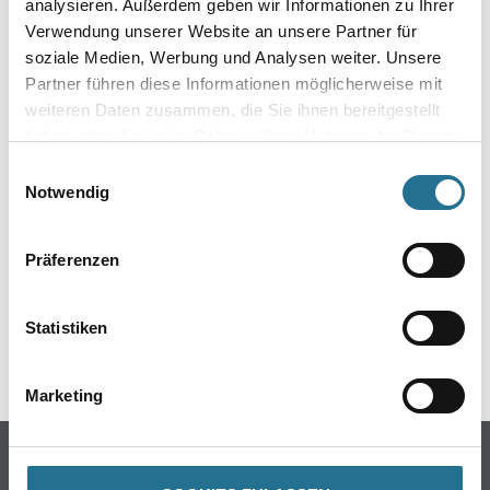
analysieren. Außerdem geben wir Informationen zu Ihrer
Verwendung unserer Website an unsere Partner für
soziale Medien, Werbung und Analysen weiter. Unsere
Partner führen diese Informationen möglicherweise mit
weiteren Daten zusammen, die Sie ihnen bereitgestellt
haben oder die sie im Rahmen Ihrer Nutzung der Dienste
gesammelt haben.
Einwilligungsauswahl
ZUSATZINFOS
Notwendig
EAN
Präferenzen
4003982053787
Statistiken
GEFAHRENHINWEISE
Marketing
Online-Shop