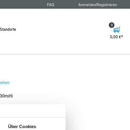
FAQ
Anmelden/Registrieren
0
Standorte
0,00 €
 sehen
30m/rll
Über Cookies