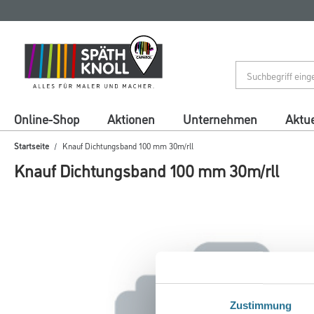
Zum
Zum
Inhalt
Navigationsmenü
springen
springen
Online-Shop
Aktionen
Unternehmen
Aktue
Startseite
Knauf Dichtungsband 100 mm 30m/rll
Knauf Dichtungsband 100 mm 30m/rll
Zustimmung