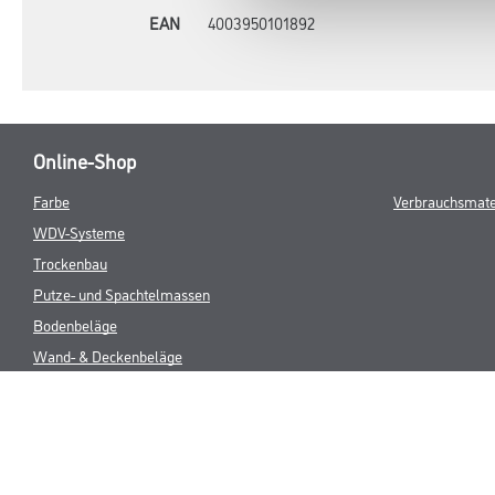
EAN
4003950101892
Online-Shop
Farbe
Verbrauchsmate
WDV-Systeme
Trockenbau
Putze- und Spachtelmassen
Bodenbeläge
Wand- & Deckenbeläge
Werkzeug & Maschinen