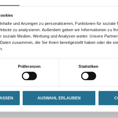
Cookies
nhalte und Anzeigen zu personalisieren, Funktionen für soziale
Website zu analysieren. Außerdem geben wir Informationen zu I
r soziale Medien, Werbung und Analysen weiter. Unsere Partner
 Daten zusammen, die Sie ihnen bereitgestellt haben oder die s
n.
Präferenzen
Statistiken
LASSEN
AUSWAHL ERLAUBEN
C
CURRENT
ZUSATZINFOS
GEFAHRENHINWEISE
TAB: