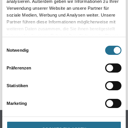
analysieren. Außerdem geben wir Informationen zu Ihrer
Verwendung unserer Website an unsere Partner für
soziale Medien, Werbung und Analysen weiter. Unsere
Partner führen diese Informationen möglicherweise mit
weiteren Daten zusammen, die Sie ihnen bereitgestellt
haben oder die sie im Rahmen Ihrer Nutzung der Dienste
gesammelt haben.
Einwilligungsauswahl
ZUSATZINFOS
Notwendig
EAN
Präferenzen
4006379016662
Statistiken
GEFAHRENHINWEISE
Marketing
Online-Shop