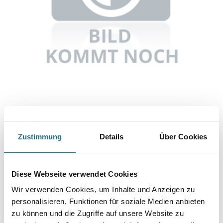
Abbildung ähnlich
Zustimmung
Details
Über Cookies
Bitte einloggen, um Preise zu sehen
Knauf Fugengrau 5,0 kg ToGo
Diese Webseite verwendet Cookies
Art-Nr.:
1065-002468
Wir verwenden Cookies, um Inhalte und Anzeigen zu
Umrechnungsfaktoren
personalisieren, Funktionen für soziale Medien anbieten
zu können und die Zugriffe auf unsere Website zu