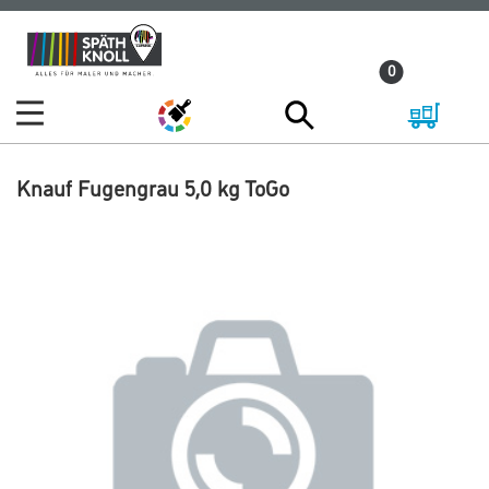
Zum
Zum
Inhalt
Navigationsmenü
0
springen
springen
Knauf Fugengrau 5,0 kg ToGo