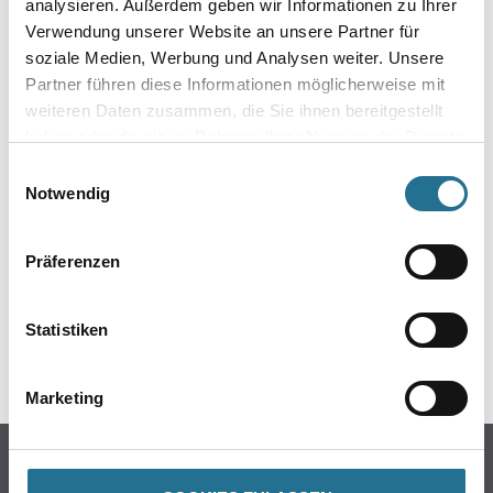
analysieren. Außerdem geben wir Informationen zu Ihrer
Verwendung unserer Website an unsere Partner für
soziale Medien, Werbung und Analysen weiter. Unsere
Partner führen diese Informationen möglicherweise mit
weiteren Daten zusammen, die Sie ihnen bereitgestellt
haben oder die sie im Rahmen Ihrer Nutzung der Dienste
gesammelt haben.
Einwilligungsauswahl
ZUSATZINFOS
Notwendig
EAN
Präferenzen
4003982434166
Statistiken
GEFAHRENHINWEISE
Marketing
Online-Shop