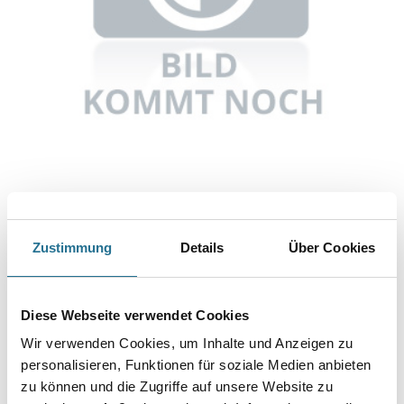
Abbildung ähnlich
Zustimmung
Details
Über Cookies
Bitte einloggen, um Preise zu sehen
Knauf Gitterbox Paletten
Diese Webseite verwendet Cookies
Art-Nr.:
1065-900518
Wir verwenden Cookies, um Inhalte und Anzeigen zu
Umrechnungsfaktoren
personalisieren, Funktionen für soziale Medien anbieten
zu können und die Zugriffe auf unsere Website zu