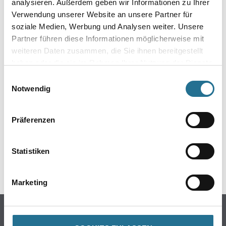
analysieren. Außerdem geben wir Informationen zu Ihrer
Verwendung unserer Website an unsere Partner für
soziale Medien, Werbung und Analysen weiter. Unsere
Partner führen diese Informationen möglicherweise mit
weiteren Daten zusammen, die Sie ihnen bereitgestellt
haben oder die sie im Rahmen Ihrer Nutzung der Dienste
gesammelt haben.
Einwilligungsauswahl
ZUSATZINFOS
Notwendig
EAN
Präferenzen
4003982056429
Statistiken
GEFAHRENHINWEISE
Marketing
Online-Shop