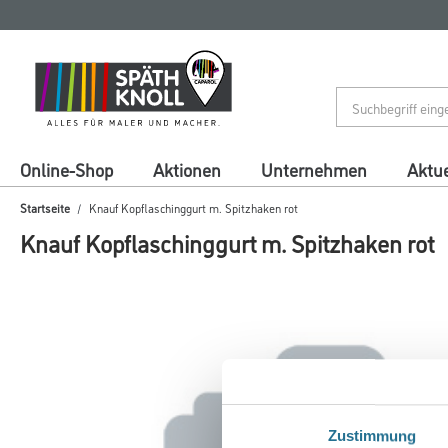
Zum
Zum
Inhalt
Navigationsmenü
springen
springen
Online-Shop
Aktionen
Unternehmen
Aktue
Startseite
Knauf Kopflaschinggurt m. Spitzhaken rot
Knauf Kopflaschinggurt m. Spitzhaken rot
Zustimmung