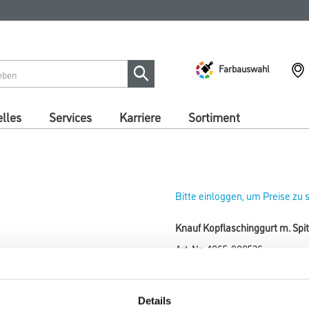
Farbauswahl
lles
Services
Karriere
Sortiment
Bitte einloggen, um Preise zu
Knauf Kopflaschinggurt m. Spi
Art-Nr.:
1065-900526
Umrechnungsfaktoren
Details