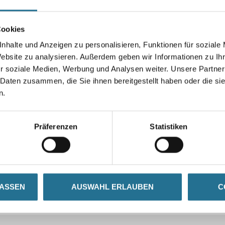
Cookies
nhalte und Anzeigen zu personalisieren, Funktionen für soziale
Website zu analysieren. Außerdem geben wir Informationen zu I
r soziale Medien, Werbung und Analysen weiter. Unsere Partner
 Daten zusammen, die Sie ihnen bereitgestellt haben oder die s
n.
Präferenzen
Statistiken
LASSEN
AUSWAHL ERLAUBEN
C
CURRENT
ZUSATZINFOS
GEFAHRENHINWEISE
TAB: