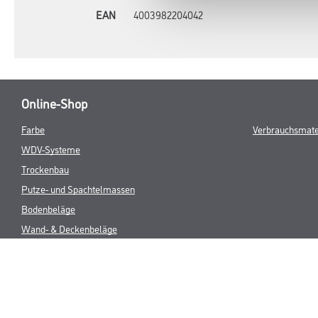
EAN
4003982204042
Online-Shop
Farbe
Verbrauchsmate
WDV-Systeme
Trockenbau
Putze- und Spachtelmassen
Bodenbeläge
Wand- & Deckenbeläge
Werkzeug & Maschinen