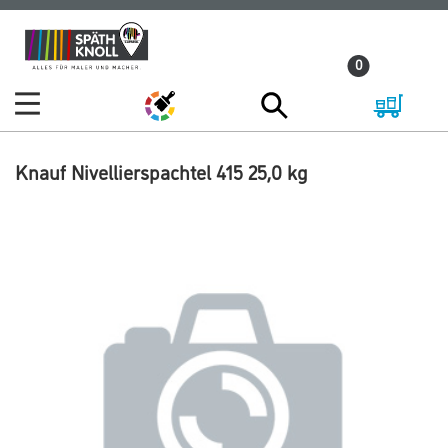
Zum
Zum
Inhalt
Navigationsmenü
0
springen
springen
Knauf Nivellierspachtel 415 25,0 kg