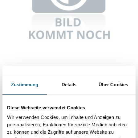
Abbildung ähnlich
Zustimmung
Details
Über Cookies
Bitte einloggen, um Preise zu sehen
Knauf Nivellierspachtel 415 25,0 kg
Diese Webseite verwendet Cookies
Art-Nr.:
1065-000184
Wir verwenden Cookies, um Inhalte und Anzeigen zu
Umrechnungsfaktoren
personalisieren, Funktionen für soziale Medien anbieten
zu können und die Zugriffe auf unsere Website zu