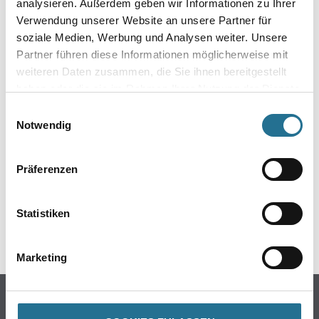
analysieren. Außerdem geben wir Informationen zu Ihrer
Verwendung unserer Website an unsere Partner für
soziale Medien, Werbung und Analysen weiter. Unsere
Partner führen diese Informationen möglicherweise mit
weiteren Daten zusammen, die Sie ihnen bereitgestellt
haben oder die sie im Rahmen Ihrer Nutzung der Dienste
gesammelt haben.
Einwilligungsauswahl
ZUSATZINFOS
Notwendig
EAN
Präferenzen
4006379033218
Statistiken
GEFAHRENHINWEISE
Marketing
Online-Shop