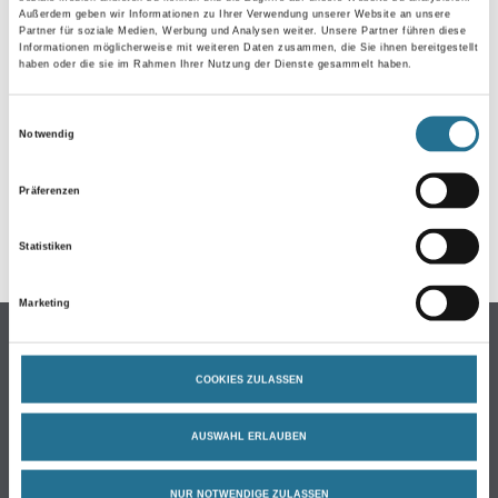
Außerdem geben wir Informationen zu Ihrer Verwendung unserer Website an unsere
Partner für soziale Medien, Werbung und Analysen weiter. Unsere Partner führen diese
Informationen möglicherweise mit weiteren Daten zusammen, die Sie ihnen bereitgestellt
haben oder die sie im Rahmen Ihrer Nutzung der Dienste gesammelt haben.
Einwilligungsauswahl
Notwendig
GEFAHRENHINWEISE
Präferenzen
Statistiken
Marketing
Online-Shop
Farbe
COOKIES ZULASSEN
WDV-Systeme
AUSWAHL ERLAUBEN
Trockenbau
Putze- und Spachtelmassen
NUR NOTWENDIGE ZULASSEN