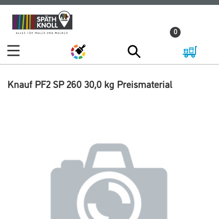
Zum
Zum
Inhalt
Navigationsmenü
0
springen
springen
Knauf PF2 SP 260 30,0 kg Preismaterial