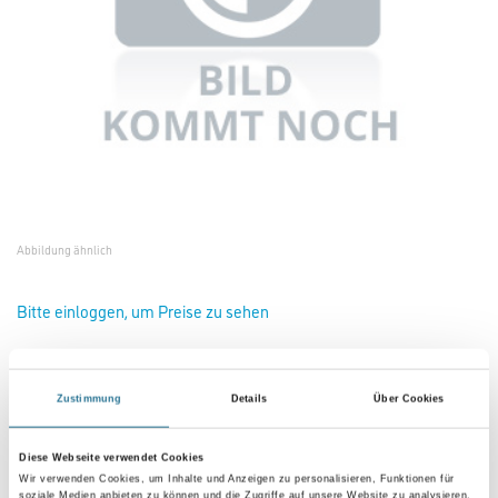
Abbildung ähnlich
Bitte einloggen, um Preise zu sehen
Knauf PF2 SP 260 30,0 kg Preismaterial
Art-Nr.:
1066-001347
Zustimmung
Details
Über Cookies
Umrechnungsfaktoren
Diese Webseite verwendet Cookies
Wir verwenden Cookies, um Inhalte und Anzeigen zu personalisieren, Funktionen für
soziale Medien anbieten zu können und die Zugriffe auf unsere Website zu analysieren.