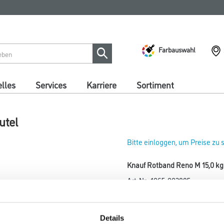
Farbauswahl
lles
Services
Karriere
Sortiment
utel
Bitte einloggen, um Preise zu
Knauf Rotband Reno M 15,0 kg
Art-Nr.:
1065-002885
Umrechnungsfaktoren
Details