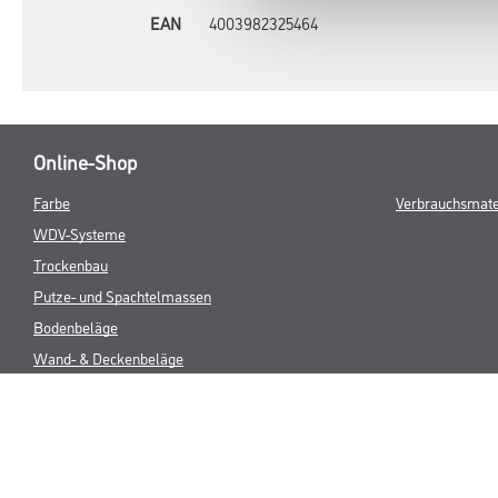
EAN
4003982325464
Online-Shop
Farbe
Verbrauchsmate
WDV-Systeme
Trockenbau
Putze- und Spachtelmassen
Bodenbeläge
Wand- & Deckenbeläge
Werkzeug & Maschinen