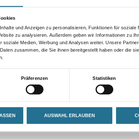
Cookies
nhalte und Anzeigen zu personalisieren, Funktionen für soziale
Website zu analysieren. Außerdem geben wir Informationen zu I
r soziale Medien, Werbung und Analysen weiter. Unsere Partner
 Daten zusammen, die Sie ihnen bereitgestellt haben oder die s
n.
Präferenzen
Statistiken
LASSEN
AUSWAHL ERLAUBEN
C
CURRENT
ZUSATZINFOS
GEFAHRENHINWEISE
TAB: